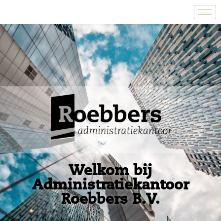
Welkom bij
Administratiekantoor
Roebbers B.V.