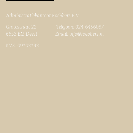
Administratiekantoor Roebbers B.V.
Grotestraat 22 Telefoon: 024-6456087
6653 BM Deest Email:
info@roebbers.nl
KVK: 09103133