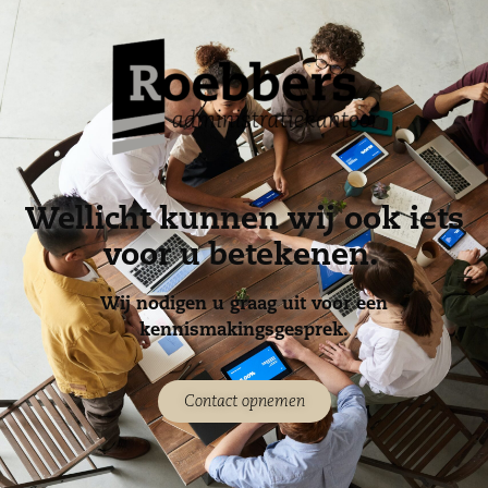
Wellicht kunnen wij ook iets
voor u betekenen.
Wij nodigen u graag uit voor een
kennismakingsgesprek.
Contact opnemen