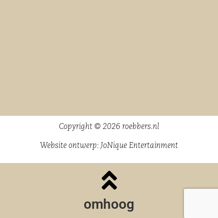
Copyright © 2026 roebbers.nl
Website ontwerp:
JoNique Entertainment
omhoog