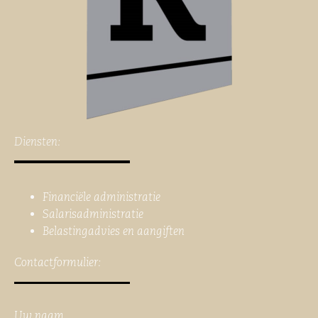
Diensten:
Financiële administratie
Salarisadministratie
Belastingadvies en aangiften
Contactformulier:
Uw naam