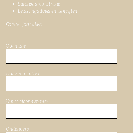
Salarisadministratie
Belastingadvies en aangiften
Contactformulier:
Uw naam
Uw e-mailadres
Uw telefoonnummer
Onderwerp