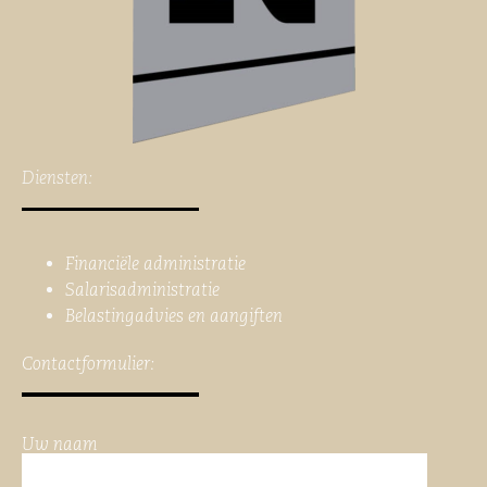
Diensten:
Financiële administratie
Salarisadministratie
Belastingadvies en aangiften
Contactformulier:
Uw naam