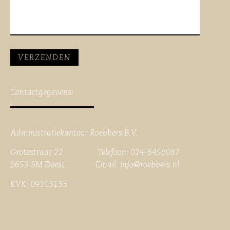
Contactgegevens:
Administratiekantoor Roebbers B.V.
Grotestraat 22 Telefoon: 024-6456087
6653 BM Deest Email:
info@roebbers.nl
KVK: 09103133