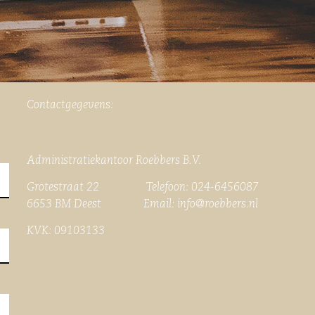
Contactgegevens:
Administratiekantoor Roebbers B.V.
Grotestraat 22 Telefoon: 024-6456087
6653 BM Deest Email:
info@roebbers.nl
KVK: 09103133