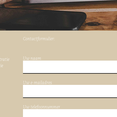
Contactformulier:
Uw naam
tratie
ie
Uw e-mailadres
Uw telefoonnummer