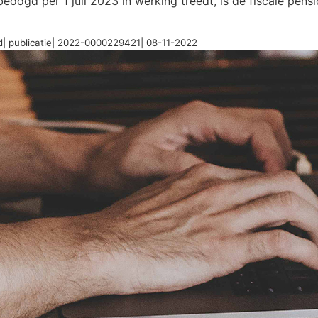
ogd per 1 juli 2023 in werking treedt, is de fiscale pensio
d| publicatie| 2022-0000229421| 08-11-2022