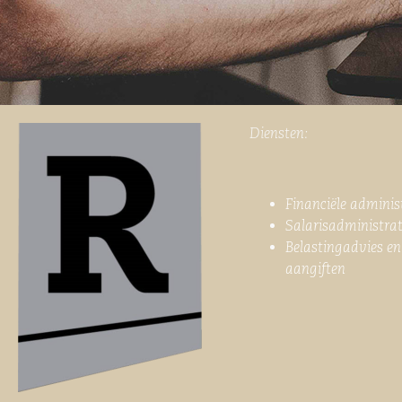
Diensten:
Financiële adminis
Salarisadministrat
Belastingadvies en
aangiften