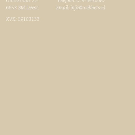
Grotestraat 22 Telefoon: 024-6456087
6653 BM Deest Email:
info@roebbers.nl
KVK: 09103133