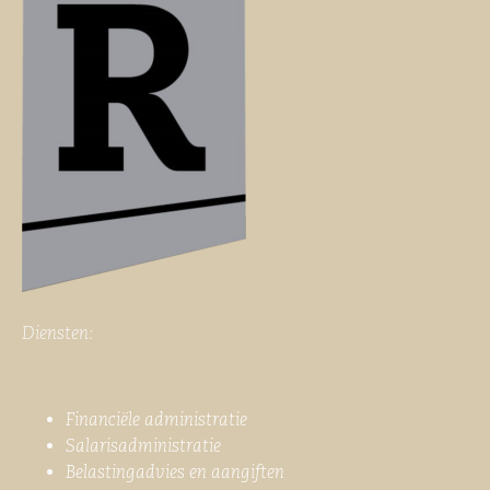
Diensten:
Financiële administratie
Salarisadministratie
Belastingadvies en aangiften