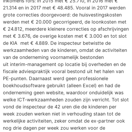
inkomens fors: in 2015 met € 25.710, in 2016 met €
21.314 en in 2017 met € 48.485. Vooral in 2017 werden
grote correcties doorgevoerd: de huisvestingskosten
werden met € 20.000 gecorrigeerd, de loonkosten met
€ 24.812, meerdere kleinere correcties op afschrijvingen
met € 3.676, de overige kosten met € 3.000 en tot slot
de KIA met € 4.889. De inspecteur betwistte de
werkzaamheden van de kinderen, omdat de activiteiten
van de onderneming voornamelijk bestonden
uit interim-management op locatie bij overheden en de
fiscale adviespraktijk vooral bestond uit het halen van
PE-punten. Daarnaast werd geen professionele
boekhoudsoftware gebruikt (alleen Excel) en had de
onderneming geen website, waardoor onduidelijk was
welke ICT-werkzaamheden zouden zijn verricht. Tot slot
vond de inspecteur de 42 uren die de kinderen per
week zouden werken niet in verhouding staan tot de
werkelijke activiteiten, zeker omdat de ex-partner ook
nog drie dagen per week zou werken voor de