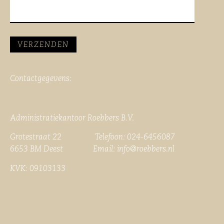
Contactgegevens:
Administratiekantoor Roebbers B.V.
Grotestraat 22 Telefoon: 024-6456087
6653 BM Deest Email:
info@roebbers.nl
KVK: 09103133