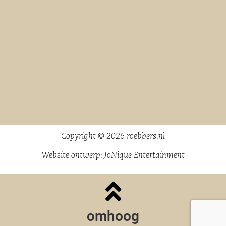
Copyright © 2026 roebbers.nl
Website ontwerp:
JoNique Entertainment
omhoog