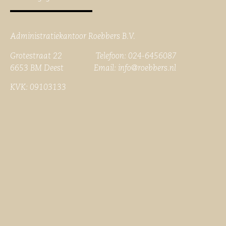
Administratiekantoor Roebbers B.V.
Grotestraat 22 Telefoon: 024-6456087
6653 BM Deest Email:
info@roebbers.nl
KVK: 09103133