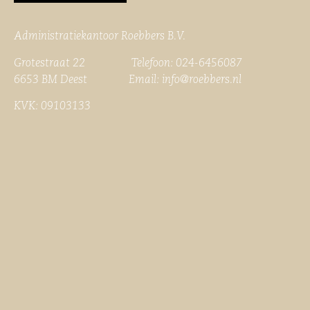
Administratiekantoor Roebbers B.V.
Grotestraat 22 Telefoon: 024-6456087
6653 BM Deest Email:
info@roebbers.nl
KVK: 09103133