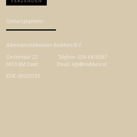
Contactgegevens:
Administratiekantoor Roebbers B.V.
Grotestraat 22 Telefoon: 024-6456087
6653 BM Deest Email:
info@roebbers.nl
KVK: 09103133