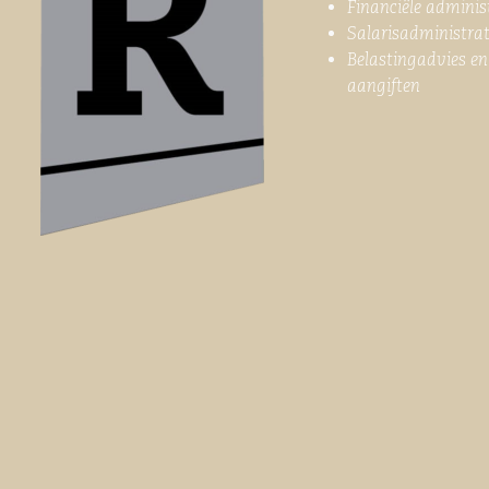
Financiële adminis
Salarisadministrat
Belastingadvies en
aangiften