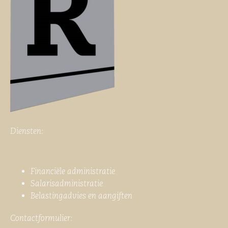
Diensten:
Financiële administratie
Salarisadministratie
Belastingadvies en aangiften
Contactformulier: