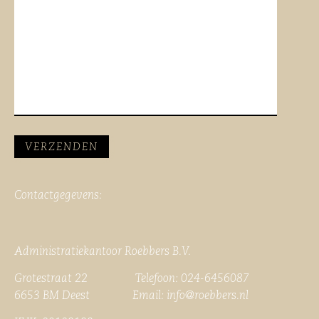
Contactgegevens:
Administratiekantoor Roebbers B.V.
Grotestraat 22 Telefoon: 024-6456087
6653 BM Deest Email:
info@roebbers.nl