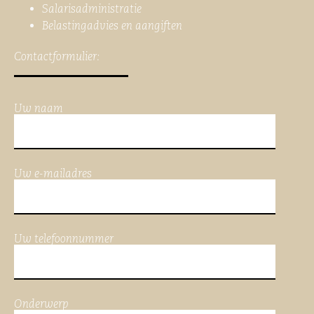
Salarisadministratie
Belastingadvies en aangiften
Contactformulier:
Uw naam
Uw e-mailadres
Uw telefoonnummer
Onderwerp