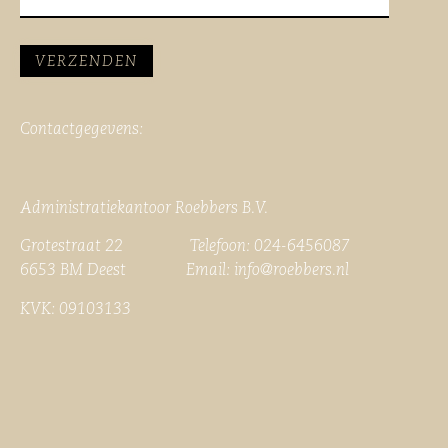
Contactgegevens:
Administratiekantoor Roebbers B.V.
Grotestraat 22 Telefoon: 024-6456087
6653 BM Deest Email:
info@roebbers.nl
KVK: 09103133