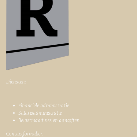
Diensten:
Financiële administratie
Salarisadministratie
Belastingadvies en aangiften
Contactformulier: