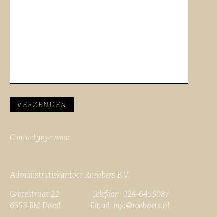
Contactgegevens:
Administratiekantoor Roebbers B.V.
Grotestraat 22 Telefoon: 024-6456087
6653 BM Deest Email:
info@roebbers.nl