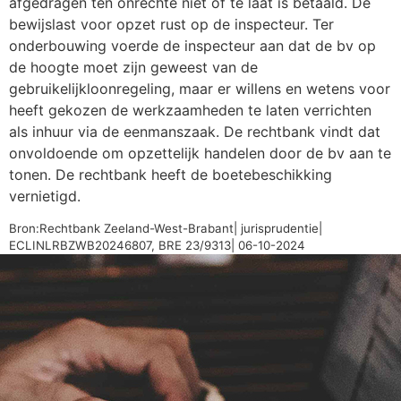
afgedragen ten onrechte niet of te laat is betaald. De
bewijslast voor opzet rust op de inspecteur. Ter
onderbouwing voerde de inspecteur aan dat de bv op
de hoogte moet zijn geweest van de
gebruikelijkloonregeling, maar er willens en wetens voor
heeft gekozen de werkzaamheden te laten verrichten
als inhuur via de eenmanszaak. De rechtbank vindt dat
onvoldoende om opzettelijk handelen door de bv aan te
tonen. De rechtbank heeft de boetebeschikking
vernietigd.
Bron:Rechtbank Zeeland-West-Brabant| jurisprudentie|
ECLINLRBZWB20246807, BRE 23/9313| 06-10-2024