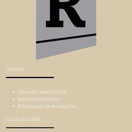
Diensten:
Financiële administratie
Salarisadministratie
Belastingadvies en aangiften
Contactformulier: