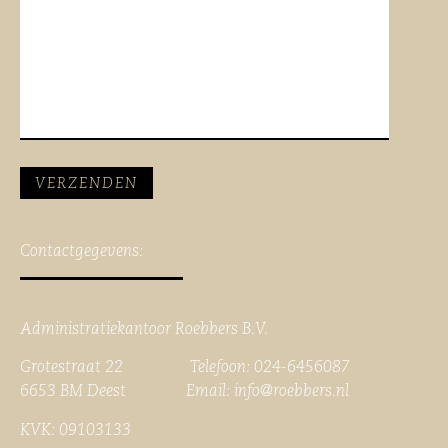
Contactgegevens:
Administratiekantoor Roebbers B.V.
Grotestraat 22 Telefoon: 024-6456087
6653 BM Deest Email:
info@roebbers.nl
KVK: 09103133