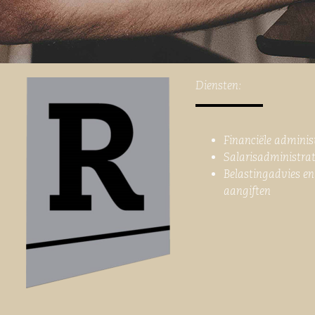
Diensten:
Financiële adminis
Salarisadministrat
Belastingadvies en
aangiften