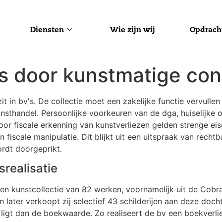
Diensten
Wie zijn wij
Opdrach
es door kunstmatige con
zit in bv's. De collectie moet een zakelijke functie vervull
nsthandel. Persoonlijke voorkeuren van de dga, huiselijke o
Voor fiscale erkenning van kunstverliezen gelden strenge ei
 fiscale manipulatie. Dit blijkt uit een uitspraak van rech
rdt doorgeprikt.
srealisatie
een kunstcollectie van 82 werken, voornamelijk uit de Cobr
ter verkoopt zij selectief 43 schilderijen aan deze dochte
igt dan de boekwaarde. Zo realiseert de bv een boekverl