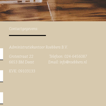
Contactgegevens:
Administratiekantoor Roebbers B.V.
Grotestraat 22 Telefoon: 024-6456087
6653 BM Deest Email:
info@roebbers.nl
KVK: 09103133