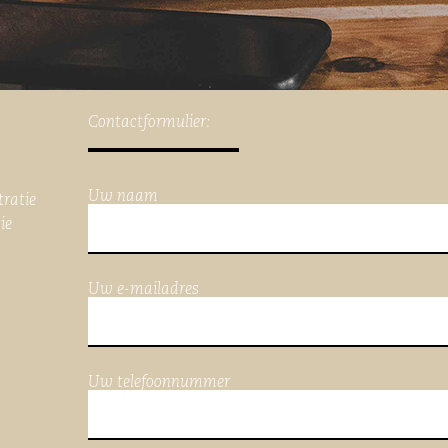
Contactformulier:
Uw naam
tratie
ie
Uw e-mailadres
Uw telefoonnummer