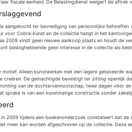
ar fiscale eenheid. De Belastingdienst weigert de aftrek v
orslaggevend
 is aangekocht ter bevrediging van persoonlijke behoeften v
ur voor Cobra-kunst en de collectie hangt in het kantoorge
Na 2009 vindt geen nieuwe aankoop plaats en houdt de ven
ont belanghebbende geen interesse in de collectie als bedr
ke motief. Alleen kunstwerken met een lagere getaxeerde
e creëren. De gemachtigde bevestigt ter zitting openlijk 
richting van de dochtervennootschap, twee dagen vóór de v
t sprake is van een kunstmatige constructie zonder zakeli
eerd
al in 2009 tijdens een boekenonderzoek constateert dat de sc
iet meer kan worden afgeschreven op de collectie. Deze e