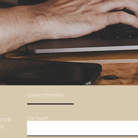
Contactformulier:
Uw naam
tratie
ie