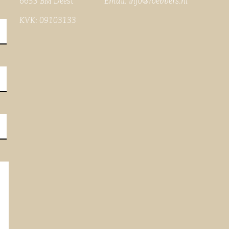
6653 BM Deest Email:
info@roebbers.nl
KVK: 09103133