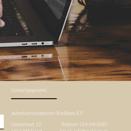
Contactgegevens:
Administratiekantoor Roebbers B.V.
Grotestraat 22 Telefoon: 024-6456087