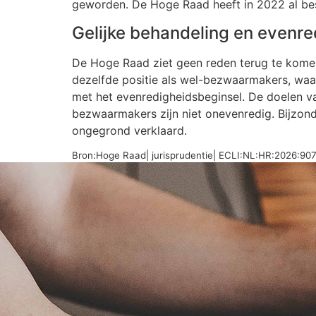
geworden. De Hoge Raad heeft in 2022 al besli
Gelijke behandeling en evenre
De Hoge Raad ziet geen reden terug te komen 
dezelfde positie als wel-bezwaarmakers, waard
met het evenredigheidsbeginsel. De doelen va
bezwaarmakers zijn niet onevenredig. Bijzond
ongegrond verklaard.
Bron:Hoge Raad| jurisprudentie| ECLI:NL:HR:2026:90