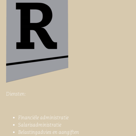
Diensten:
Financiële administratie
Salarisadministratie
Belastingadvies en aangiften