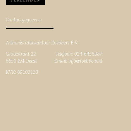
Contactgegevens:
Administratiekantoor Roebbers B.V.
Grotestraat 22 Telefoon: 024-6456087
6653 BM Deest Email:
info@roebbers.nl
KVK: 09103133