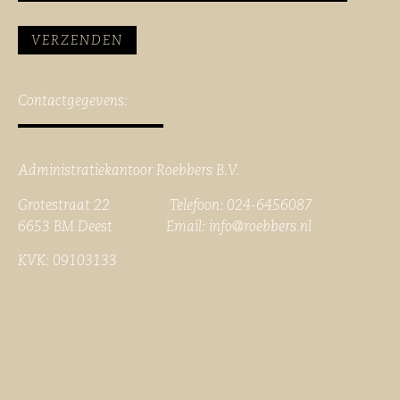
Contactgegevens:
Administratiekantoor Roebbers B.V.
Grotestraat 22 Telefoon: 024-6456087
6653 BM Deest Email:
info@roebbers.nl
KVK: 09103133