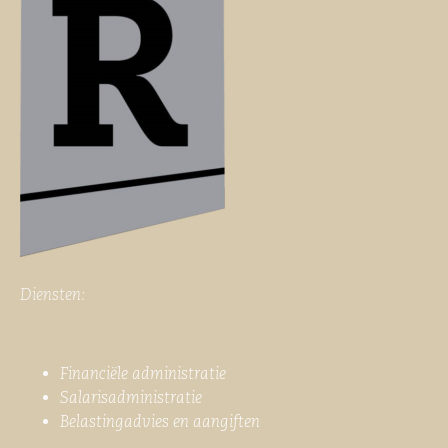
Diensten:
Financiële administratie
Salarisadministratie
Belastingadvies en aangiften