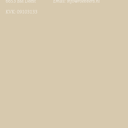
6653 BM Deest Email:
info@roebbers.nl
KVK: 09103133