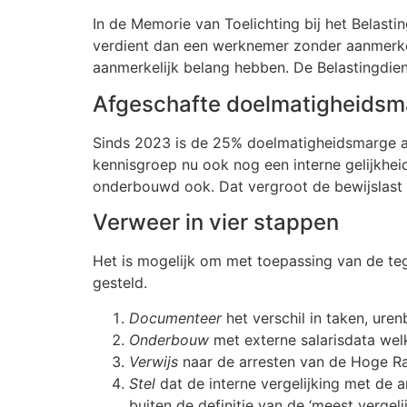
In de Memorie van Toelichting bij het Belasti
verdient dan een werknemer zonder aanmerkeli
aanmerkelijk belang hebben. De Belastingdie
Afgeschafte doelmatigheidsm
Sinds 2023 is de 25% doelmatigheidsmarge af
kennisgroep nu ook nog een interne gelijkhei
onderbouwd ook. Dat vergroot de bewijslast e
Verweer in vier stappen
Het is mogelijk om met toepassing van de te
gesteld.
Documenteer
het verschil in taken, ur
Onderbouw
met externe salarisdata wel
Verwijs
naar de arresten van de Hoge R
Stel
dat de interne vergelijking met de
buiten de definitie van de ‘meest vergeli