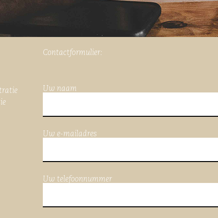
Contactformulier:
Uw naam
tratie
ie
Uw e-mailadres
Uw telefoonnummer