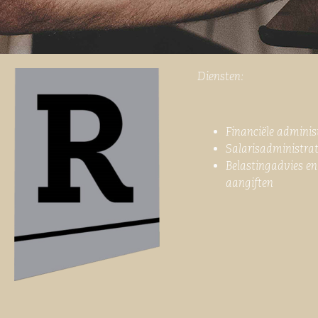
Diensten:
Financiële adminis
Salarisadministrat
Belastingadvies en
aangiften