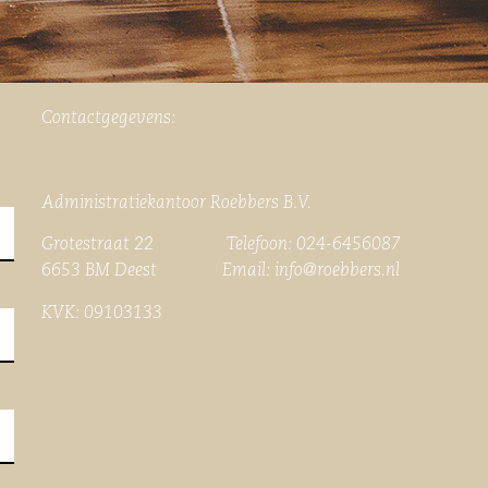
Contactgegevens:
Administratiekantoor Roebbers B.V.
Grotestraat 22 Telefoon: 024-6456087
6653 BM Deest Email:
info@roebbers.nl
KVK: 09103133