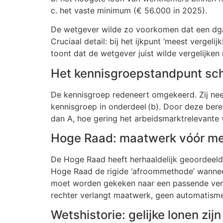
c. het vaste minimum (€ 56.000 in 2025).
De wetgever wilde zo voorkomen dat een dga,
Cruciaal detail: bij het ijkpunt ‘meest vergel
toont dat de wetgever juist wilde vergelijken
Het kennisgroepstandpunt schu
De kennisgroep redeneert omgekeerd. Zij nee
kennisgroep in onderdeel (b). Door deze bere
dan A, hoe gering het arbeidsmarktrelevante v
Hoge Raad: maatwerk vóór m
De Hoge Raad heeft herhaaldelijk geoordeeld 
Hoge Raad de rigide ‘afroommethode’ wanneer
moet worden gekeken naar een passende verge
rechter verlangt maatwerk, geen automatism
Wetshistorie: gelijke lonen zij