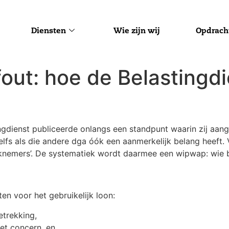
Diensten
Wie zijn wij
Opdrach
k fout: hoe de Belastingd
gdienst publiceerde onlangs een standpunt waarin zij aang
Zelfs als die andere dga óók een aanmerkelijk belang heef
rknemers’. De systematiek wordt daarmee een wipwap: wie b
ten voor het gebruikelijk loon:
betrekking,
het concern, en