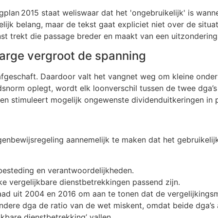
ngplan 2015 staat weliswaar dat het 'ongebruikelijk' is wa
jk belang, maar de tekst gaat expliciet niet over de situa
nst trekt die passage breder en maakt van een uitzonderin
arge vergroot de spanning
geschaft. Daardoor valt het vangnet weg om kleine onderl
dsnorm oplegt, wordt elk loonverschil tussen de twee dga’s
n stimuleert mogelijk ongewenste dividenduitkeringen in p
genbewijsregeling aannemelijk te maken dat het gebruikel
enbesteding en verantwoordelijkheden.
ke vergelijkbare dienstbetrekkingen passend zijn.
aad uit 2004 en 2016 om aan te tonen dat de vergelijking
 andere dga de ratio van de wet miskent, omdat beide dga’
jkbare dienstbetrekking’ vallen.