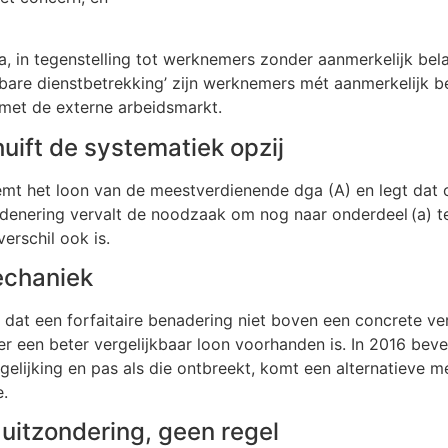
 in tegenstelling tot werknemers zonder aanmerkelijk bela
ijkbare dienstbetrekking’ zijn werknemers mét aanmerkelijk be
 met de externe arbeidsmarkt.
ift de systematiek opzij
mt het loon van de meestverdienende dga (A) en legt dat o
denering vervalt de noodzaak om nog naar onderdeel (a) te 
erschil ook is.
echaniek
dat een forfaitaire benadering niet boven een concrete ve
 een beter vergelijkbaar loon voorhanden is. In 2016 bev
lijking en pas als die ontbreekt, komt een alternatieve m
e.
n uitzondering, geen regel