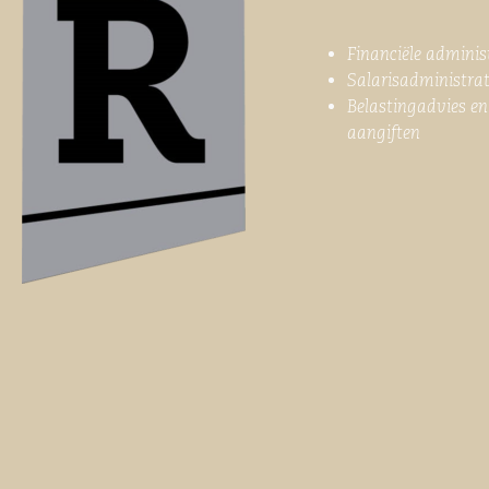
Financiële adminis
Salarisadministrat
Belastingadvies en
aangiften