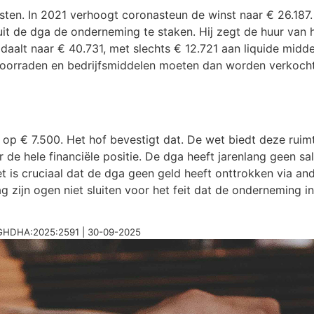
en. In 2021 verhoogt coronasteun de winst naar € 26.187. I
uit de dga de onderneming te staken. Hij zegt de huur van 
daalt naar € 40.731, met slechts € 12.721 aan liquide midd
orraden en bedrijfsmiddelen moeten dan worden verkocht 
 op € 7.500. Het hof bevestigt dat. De wet biedt deze ruimte
maar de hele financiële positie. De dga heeft jarenlang ge
 Het is cruciaal dat de dga geen geld heeft onttrokken via
 zijn ogen niet sluiten voor het feit dat de onderneming in
L:GHDHA:2025:2591 | 30-09-2025