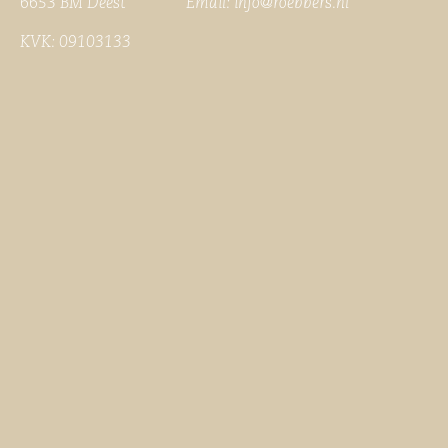
6653 BM Deest Email:
info@roebbers.nl
KVK: 09103133