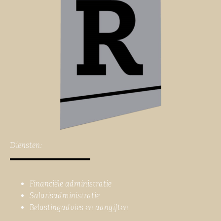
Diensten:
Financiële administratie
Salarisadministratie
Belastingadvies en aangiften