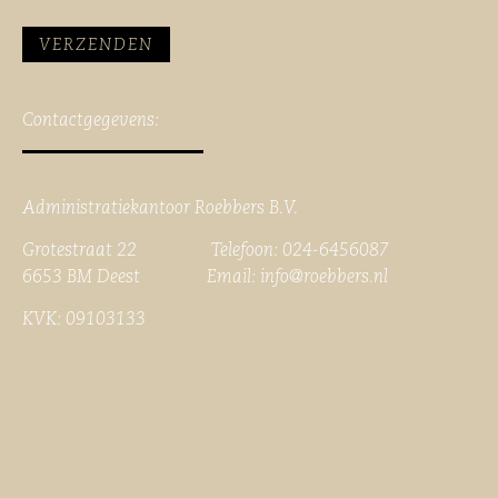
Contactgegevens:
Administratiekantoor Roebbers B.V.
Grotestraat 22 Telefoon: 024-6456087
6653 BM Deest Email:
info@roebbers.nl
KVK: 09103133