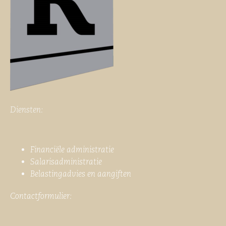
Diensten:
Financiële administratie
Salarisadministratie
Belastingadvies en aangiften
Contactformulier: