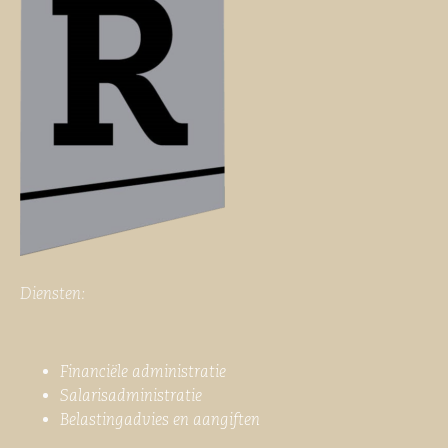
Diensten:
Financiële administratie
Salarisadministratie
Belastingadvies en aangiften