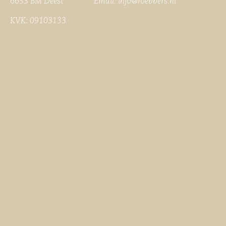
6653 BM Deest Email:
info@roebbers.nl
KVK: 09103133