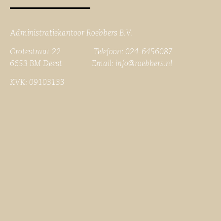
Administratiekantoor Roebbers B.V.
Grotestraat 22 Telefoon: 024-6456087
6653 BM Deest Email:
info@roebbers.nl
KVK: 09103133