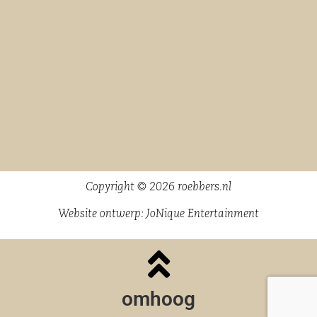
Copyright © 2026 roebbers.nl
Website ontwerp:
JoNique Entertainment
omhoog