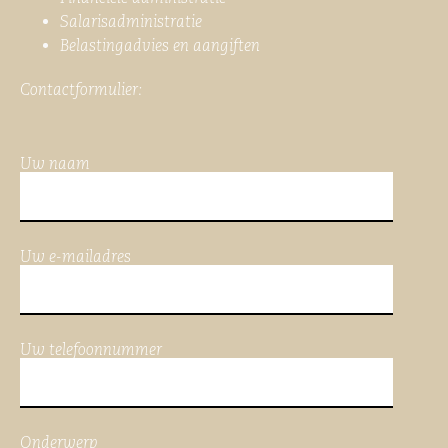
Salarisadministratie
Belastingadvies en aangiften
Contactformulier:
Uw naam
Uw e-mailadres
Uw telefoonnummer
Onderwerp