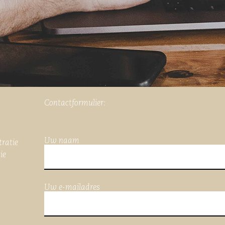
Contactformulier:
Uw naam
tratie
ie
Uw e-mailadres