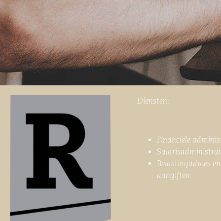
Diensten:
Financiële adminis
Salarisadministrat
Belastingadvies en
aangiften