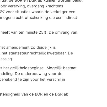
 in dat de BOR en DSR ab kunnen worden benut
door vererving, overgang krachtens
’ voor situaties waarin de verkrijger een
rmogensrecht of schenking die een indirect
g heeft van ten minste 25%. De omvang van
het amendement zo duidelijk is
 het staatssteunrechtelijk kwetsbaar. De
assing.
 het gelijkheidsbeginsel. Mogelijk bestaat
handeling. De onderbouwing voor de
reikend te zijn voor het verschil in
bestendigheid van de BOR en de DSR ab