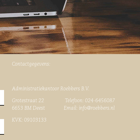
Contactgegevens:
Administratiekantoor Roebbers B.V.
Grotestraat 22 Telefoon: 024-6456087
6653 BM Deest Email:
info@roebbers.nl
KVK: 09103133