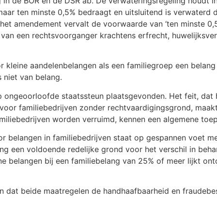
ng in de BOR en de DSR ab. De verwateringsregeling houdt
aar ten minste 0,5% bedraagt en uitsluitend is verwaterd 
het amendement vervalt de voorwaarde van ‘ten minste 0,5%
s van een rechtsvoorganger krachtens erfrecht, huwelijksve
r kleine aandelenbelangen als een familiegroep een belan
s niet van belang.
 ongeoorloofde staatssteun plaatsgevonden. Het feit, dat 
voor familiebedrijven zonder rechtvaardigingsgrond, maakt
miliebedrijven worden verruimd, kennen een algemene toep
 belangen in familiebedrijven staat op gespannen voet met
ing een voldoende redelijke grond voor het verschil in be
 belangen bij een familiebelang van 25% of meer lijkt ontoe
eten dat beide maatregelen de handhaafbaarheid en fraude