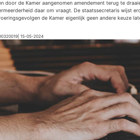
n door de Kamer aangenomen amendement terug te draaien.
ermeerderheid daar om vraagt. De staatssecretaris wijst e
itvoeringsgevolgen de Kamer eigenlijk geen andere keuze l
000320019| 15-05-2024