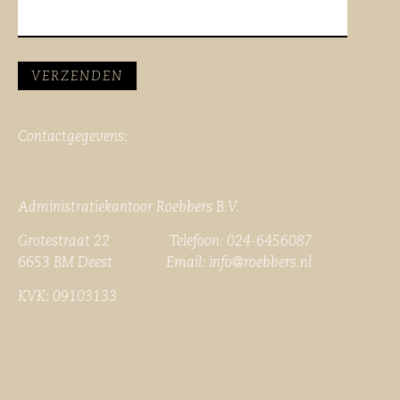
Contactgegevens:
Administratiekantoor Roebbers B.V.
Grotestraat 22 Telefoon: 024-6456087
6653 BM Deest Email:
info@roebbers.nl
KVK: 09103133