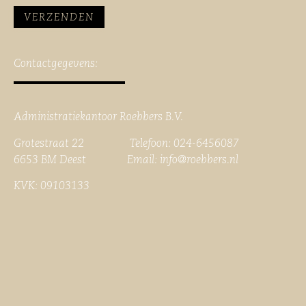
Contactgegevens:
Administratiekantoor Roebbers B.V.
Grotestraat 22 Telefoon: 024-6456087
6653 BM Deest Email:
info@roebbers.nl
KVK: 09103133