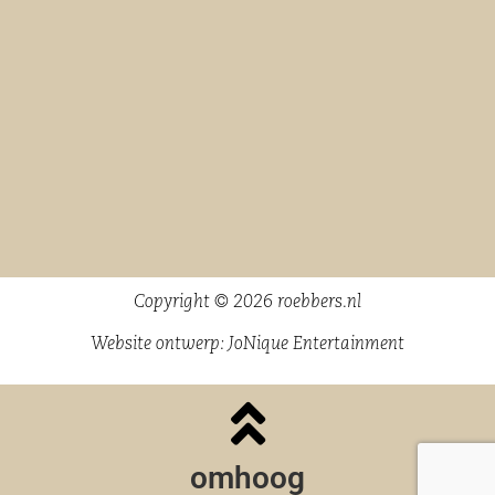
Copyright © 2026 roebbers.nl
Website ontwerp:
JoNique Entertainment
omhoog