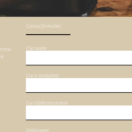
Contactformulier:
Uw naam
tratie
ie
Uw e-mailadres
Uw telefoonnummer
Onderwerp