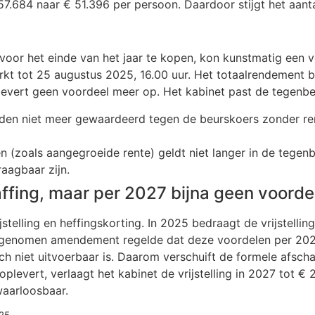
57.684 naar € 51.396 per persoon. Daardoor stijgt het aanta
voor het einde van het jaar te kopen, kon kunstmatig een v
kt tot 25 augustus 2025, 16.00 uur. Het totaalrendement bl
 levert geen voordeel meer op. Het kabinet past de tegenbe
orden niet meer gewaardeerd tegen de beurskoers zonder 
nen (zoals aangegroeide rente) geldt niet langer in de tege
raagbaar zijn.
affing, maar per 2027 bijna geen voord
stelling en heffingskorting. In 2025 bedraagt de vrijstelli
angenomen amendement regelde dat deze voordelen per 202
sch niet uitvoerbaar is. Daarom verschuift de formele afsc
evert, verlaagt het kabinet de vrijstelling in 2027 tot € 2
waarloosbaar.