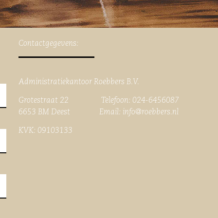
Contactgegevens:
Administratiekantoor Roebbers B.V.
Grotestraat 22 Telefoon: 024-6456087
6653 BM Deest Email:
info@roebbers.nl
KVK: 09103133