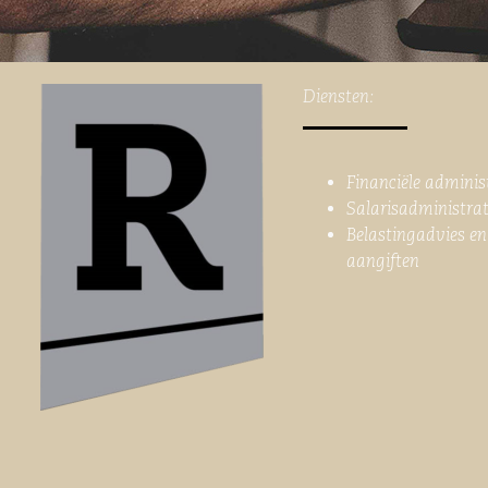
Diensten:
Financiële adminis
Salarisadministrat
Belastingadvies en
aangiften