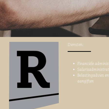
Diensten:
Financiële adminis
Salarisadministrat
Belastingadvies en
aangiften