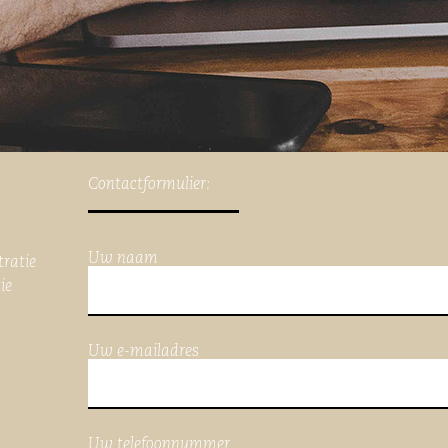
Contactformulier:
Uw naam
tratie
ie
Uw e-mailadres
Uw telefoonnummer