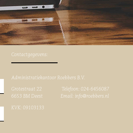
Contactgegevens:
Administratiekantoor Roebbers B.V.
Grotestraat 22 Telefoon: 024-6456087
6653 BM Deest Email:
info@roebbers.nl
KVK: 09103133