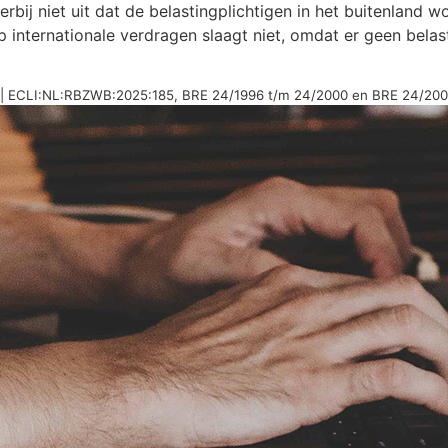
rbij niet uit dat de belastingplichtigen in het buitenland w
p internationale verdragen slaagt niet, omdat er geen bel
ie| ECLI:NL:RBZWB:2025:185, BRE 24/1996 t/m 24/2000 en BRE 24/200