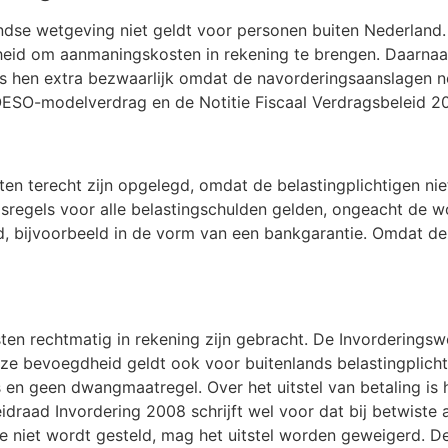
landse wetgeving niet geldt voor personen buiten Nederlan
eid om aanmaningskosten in rekening te brengen. Daarnaast
ns hen extra bezwaarlijk omdat de navorderingsaanslagen nog
OESO-modelverdrag en de Notitie Fiscaal Verdragsbeleid 20
 terecht zijn opgelegd, omdat de belastingplichtigen niet
sregels voor alle belastingschulden gelden, ongeacht de wo
d, bijvoorbeeld in de vorm van een bankgarantie. Omdat de
en rechtmatig in rekening zijn gebracht. De Invorderings
eze bevoegdheid geldt ook voor buitenlands belastingplich
 en geen dwangmaatregel. Over het uitstel van betaling is 
eidraad Invordering 2008 schrijft wel voor dat bij betwiste
 niet wordt gesteld, mag het uitstel worden geweigerd. D