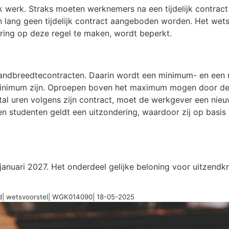
lijk werk. Straks moeten werknemers na een tijdelijk contrac
 lang geen tijdelijk contract aangeboden worden. Het wetsvo
ring op deze regel te maken, wordt beperkt.
andbreedtecontracten. Daarin wordt een minimum- en een
inimum zijn. Oproepen boven het maximum mogen door de
al uren volgens zijn contract, moet de werkgever een nie
 en studenten geldt een uitzondering, waardoor zij op basi
anuari 2027. Het onderdeel gelijke beloning voor uitzendkr
id| wetsvoorstel| WGK014090| 18-05-2025