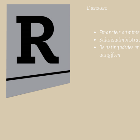
Diensten:
Financiële adminis
Salarisadministrat
Belastingadvies en
aangiften