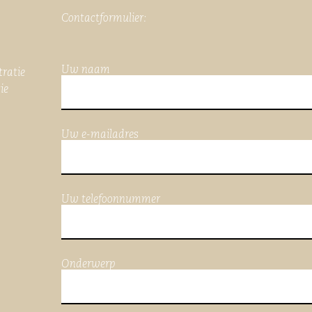
Contactformulier:
Uw naam
tratie
ie
Uw e-mailadres
Uw telefoonnummer
Onderwerp