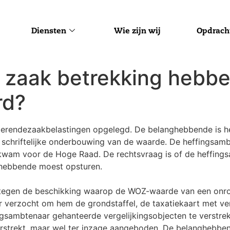
Diensten
Wie zijn wij
Opdrach
e zaak betrekking hebb
rd?
oerendezaakbelastingen opgelegd. De belanghebbende is 
schriftelijke onderbouwing van de waarde. De heffingsamb
l kwam voor de Hoge Raad. De rechtsvraag is of de heffing
hebbende moest opsturen.
gen de beschikking waarop de WOZ-waarde van een onroer
ar verzocht om hem de grondstaffel, de taxatiekaart met v
gsambtenaar gehanteerde vergelijkingsobjecten te verstre
rstrekt, maar wel ter inzage aangeboden. De belanghebben