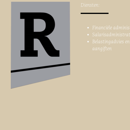
Diensten:
Financiële adminis
Salarisadministrat
Belastingadvies en
aangiften