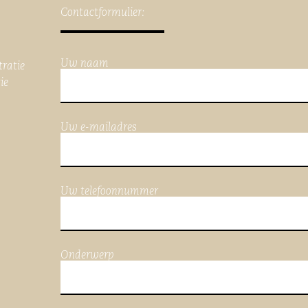
Contactformulier:
Uw naam
tratie
ie
Uw e-mailadres
Uw telefoonnummer
Onderwerp