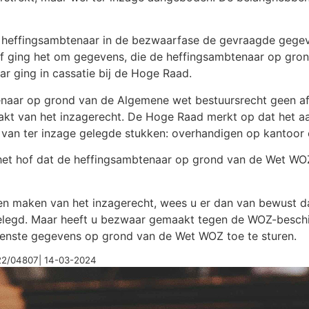
e heffingsambtenaar in de bezwaarfase de gevraagde gege
 hof ging het om gegevens, die de heffingsambtenaar op g
r ging in cassatie bij de Hoge Raad.
aar op grond van de Algemene wet bestuursrecht geen afsc
kt van het inzagerecht. De Hoge Raad merkt op dat het aan
en van ter inzage gelegde stukken: overhandigen op kantoor
het hof dat de heffingsambtenaar op grond van de Wet WOZ
n maken van het inzagerecht, wees u er dan van bewust dat
gelegd. Maar heeft u bezwaar gemaakt tegen de WOZ-beschik
enste gegevens op grond van de Wet WOZ toe te sturen.
22/04807| 14-03-2024