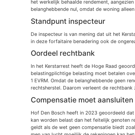
het werkelijk behaalde rendement, aangezien 
belanghebbende nul, omdat de woning alleen
Standpunt inspecteur
De inspecteur is van mening dat uit het Kerst
in deze forfaitaire benadering ook de onger
Oordeel rechtbank
In het Kerstarrest heeft de Hoge Raad geoor
belastingplichtige belasting moet betalen over
1 EVRM. Omdat de belanghebbende geen rendem
rechtsherstel. Daarom verleent de rechtbank z
Compensatie moet aansluiten 
Hof Den Bosch heeft in 2023 geoordeeld dat o
kan worden belast dan het feitelijk genoten r
geldt als de wet geen compensatie biedt zoa
men van lucht moeilijk de rekeningen kan betal