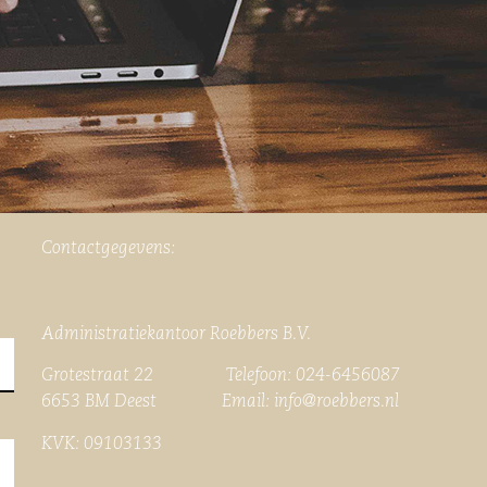
Contactgegevens:
Administratiekantoor Roebbers B.V.
Grotestraat 22 Telefoon: 024-6456087
6653 BM Deest Email:
info@roebbers.nl
KVK: 09103133