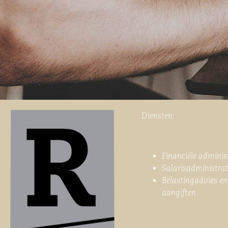
Diensten:
Financiële adminis
Salarisadministrat
Belastingadvies en
aangiften