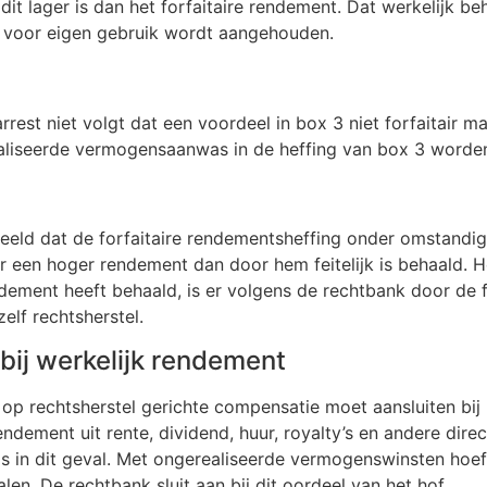
dit lager is dan het forfaitaire rendement. Dat werkelijk 
 voor eigen gebruik wordt aangehouden.
arrest niet volgt dat een voordeel in box 3 niet forfaitai
ealiseerde vermogensaanwas in de heffing van box 3 worde
deeld dat de forfaitaire rendementsheffing onder omstandi
 een hoger rendement dan door hem feitelijk is behaald. Het f
ent heeft behaald, is er volgens de rechtbank door de f
elf rechtsherstel.
bij werkelijk rendement
p rechtsherstel gerichte compensatie moet aansluiten bij 
endement uit rente, dividend, huur, royalty’s en andere di
ls in dit geval. Met ongerealiseerde vermogenswinsten ho
en. De rechtbank sluit aan bij dit oordeel van het hof.