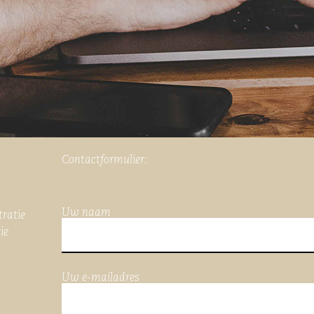
Contactformulier:
Uw naam
tratie
ie
Uw e-mailadres