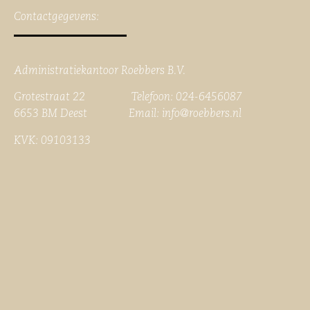
Contactgegevens:
Administratiekantoor Roebbers B.V.
Grotestraat 22 Telefoon: 024-6456087
6653 BM Deest Email:
info@roebbers.nl
KVK: 09103133