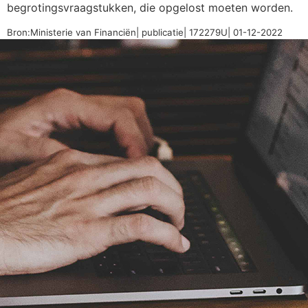
begrotingsvraagstukken, die opgelost moeten worden.
Bron:Ministerie van Financiën| publicatie| 172279U| 01-12-2022