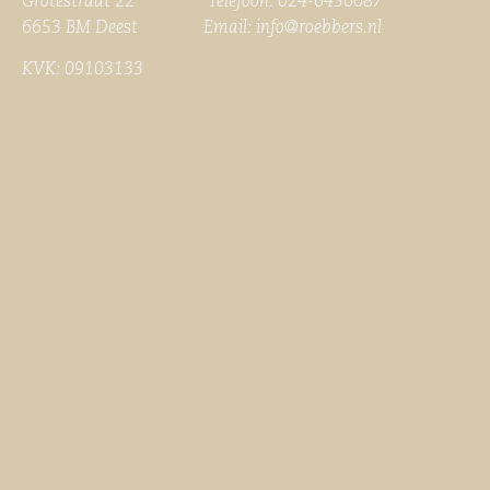
Grotestraat 22 Telefoon: 024-6456087
6653 BM Deest Email:
info@roebbers.nl
KVK: 09103133