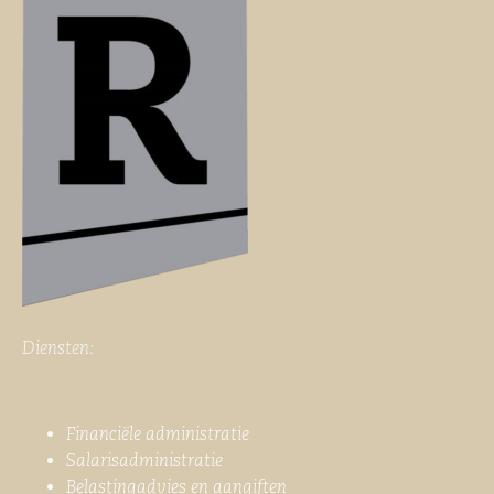
Diensten:
Financiële administratie
Salarisadministratie
Belastingadvies en aangiften