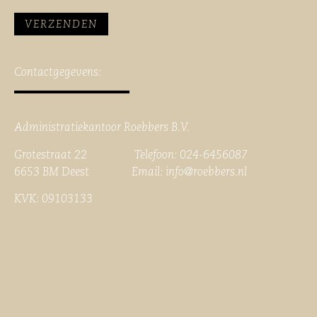
Contactgegevens:
Administratiekantoor Roebbers B.V.
Grotestraat 22 Telefoon: 024-6456087
6653 BM Deest Email:
info@roebbers.nl
KVK: 09103133