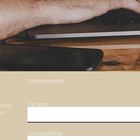
Contactformulier:
Uw naam
tratie
ie
Uw e-mailadres