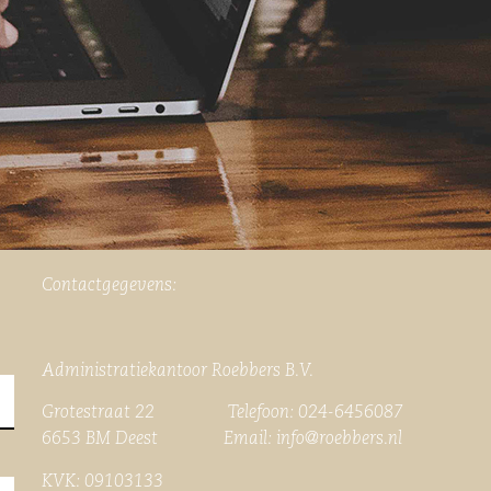
Contactgegevens:
Administratiekantoor Roebbers B.V.
Grotestraat 22 Telefoon: 024-6456087
6653 BM Deest Email:
info@roebbers.nl
KVK: 09103133