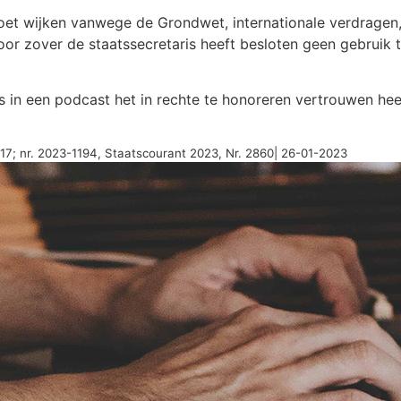
oet wijken vanwege de Grondwet, internationale verdragen
voor zover de staatssecretaris heeft besloten geen gebrui
is in een podcast het in rechte te honoreren vertrouwen h
317; nr. 2023-1194, Staatscourant 2023, Nr. 2860| 26-01-2023