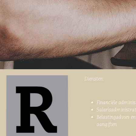
Diensten:
Financiële adminis
Salarisadministrat
Belastingadvies en
aangiften