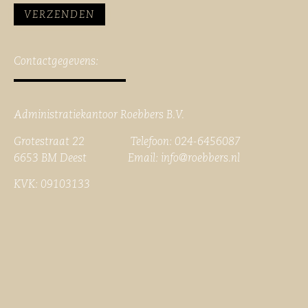
Contactgegevens:
Administratiekantoor Roebbers B.V.
Grotestraat 22 Telefoon: 024-6456087
6653 BM Deest Email:
info@roebbers.nl
KVK: 09103133