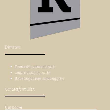
Diensten:
Financiële administratie
Salarisadministratie
Belastingadvies en aangiften
Contactformulier:
Uw naam