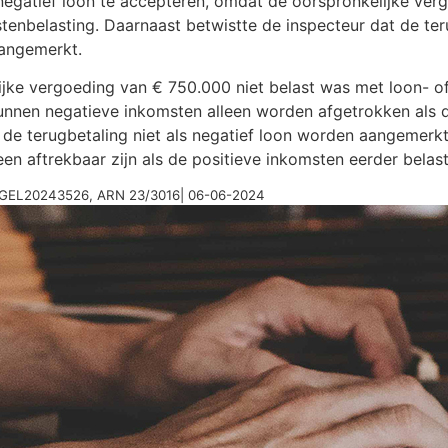
negatief loon te accepteren, omdat de oorspronkelijke vergo
tenbelasting. Daarnaast betwistte de inspecteur dat de ter
aangemerkt.
lijke vergoeding van € 750.000 niet belast was met loon- 
kunnen negatieve inkomsten alleen worden afgetrokken als d
 de terugbetaling niet als negatief loon worden aangemerkt.
en aftrekbaar zijn als de positieve inkomsten eerder belast 
RBGEL20243526, ARN 23/3016| 06-06-2024