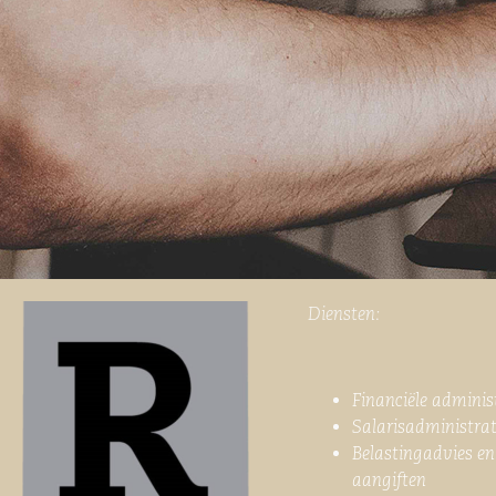
Diensten:
Financiële adminis
Salarisadministrat
Belastingadvies en
aangiften