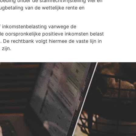
eding onder de stamrechtvrijstelling viel en
ugbetaling van de wettelijke rente en
of inkomstenbelasting vanwege de
e oorspronkelijke positieve inkomsten belast
 De rechtbank volgt hiermee de vaste lijn in
zijn.