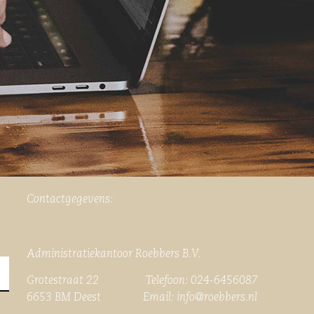
Contactgegevens:
Administratiekantoor Roebbers B.V.
Grotestraat 22 Telefoon: 024-6456087
6653 BM Deest Email:
info@roebbers.nl