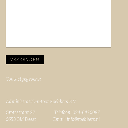
Contactgegevens:
Administratiekantoor Roebbers B.V.
Grotestraat 22 Telefoon: 024-6456087
6653 BM Deest Email:
info@roebbers.nl