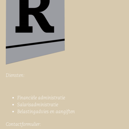
Diensten:
Financiële administratie
Salarisadministratie
Belastingadvies en aangiften
Contactformulier: