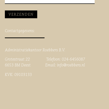
Contactgegevens:
Administratiekantoor Roebbers B.V.
Grotestraat 22 Telefoon: 024-6456087
6653 BM Deest Email:
info@roebbers.nl
KVK: 09103133